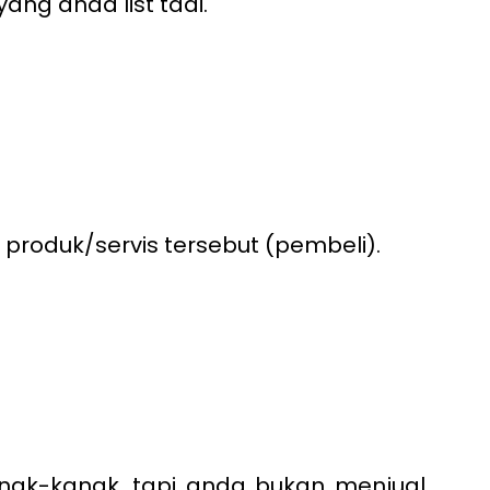
yang anda list tadi.
roduk/servis tersebut (pembeli).
anak-kanak, tapi anda bukan menjual