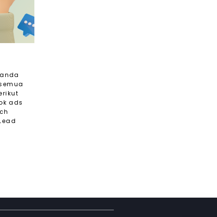
u
g anda
esemua
erikut
ook ads
ach
 Lead