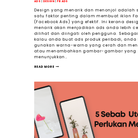
ADS
|
DESIGN
|
FB ADS
Design yang menarik dan menonjol adalah 
satu faktor penting dalam membuat iklan F
(Facebook Ads) yang efektif. Ini kerana des
menarik akan menjadikan ads anda lebih c
dilihat dan diingati oleh pengguna. Sebagai
kalau anda buat ads produk peribadi, anda
gunakan warna-warna yang cerah dan mena
atau menambahkan gambar-gambar yang
menunjukkan…
READ MORE