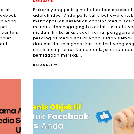
MEDIA SOSIAL
salah
Perkara yang paling mahal dalam sesebuah
acebook
adalah idea. Anda perlu tahu bahawa untuk
ign yang
mendapatkan sesebuah content media sosi
epat
menarik dan engaging bukanlah sesuatu y
 contoh,
mudah. Ini kerana, sudah ramai pengguna 
 boleh
pesaing di media sosial yang sudah semaki
rik,
dan pandai menghasilkan content yang en
untuk mempromosikan produk, jenama mah
perniagaan mereka. …
READ MORE