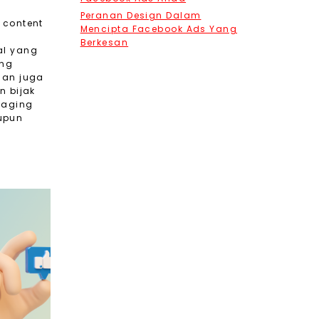
Peranan Design Dalam
 content
Mencipta Facebook Ads Yang
Berkesan
al yang
ang
dan juga
n bijak
gaging
upun