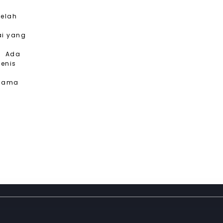
telah
ai yang
. Ada
jenis
 lama