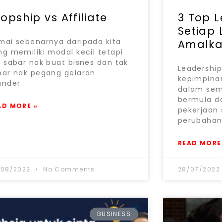
opship vs Affiliate
3 Top L
Setiap
mai sebenarnya daripada kita
Amalk
ng memiliki modal kecil tetapi
k sabar nak buat bisnes dan tak
Leadership
bar nak pegang gelaran
kepimpina
under.
dalam sem
bermula 
AD MORE »
pekerjaan
perubahan
READ MORE
/08/2022
No Comments
28/07/202
BUSINESS