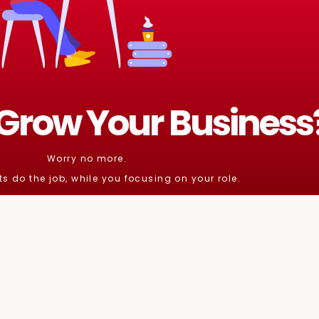
 Grow Your Business
Worry no more.
ts do the job, while you focusing on your role.
stress-free from this complex world of Digital Marketing.
that we are extremely good at it :D)