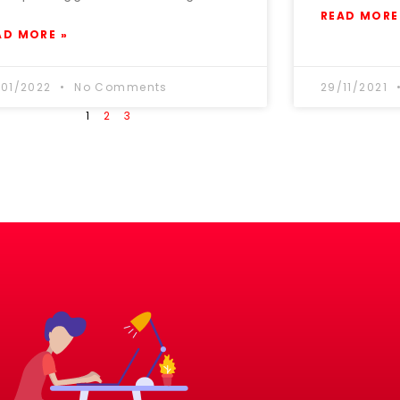
READ MORE
AD MORE »
/01/2022
No Comments
29/11/2021
1
2
3