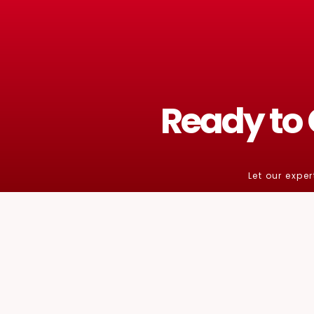
Ready to
Let our exper
Talk to us now and be a 
(