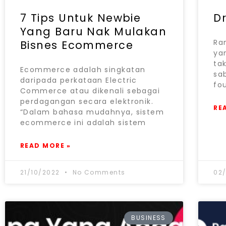
7 Tips Untuk Newbie
Dr
Yang Baru Nak Mulakan
Ra
Bisnes Ecommerce
ya
ta
Ecommerce adalah singkatan
sa
daripada perkataan Electric
fo
Commerce atau dikenali sebagai
perdagangan secara elektronik.
RE
“Dalam bahasa mudahnya, sistem
ecommerce ini adalah sistem
READ MORE »
21/10/2022
No Comments
02
BUSINESS