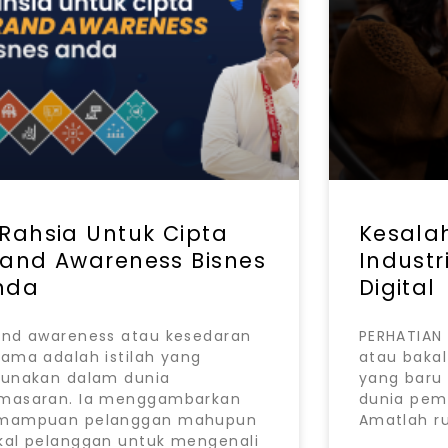
 Rahsia Untuk Cipta
Kesala
rand Awareness Bisnes
Indust
nda
Digital
and awareness atau kesedaran
PERHATIAN
nama adalah istilah yang
atau baka
gunakan dalam dunia
yang baru 
masaran. Ia menggambarkan
dunia pem
mampuan pelanggan mahupun
Amatlah ru
kal pelanggan untuk mengenali