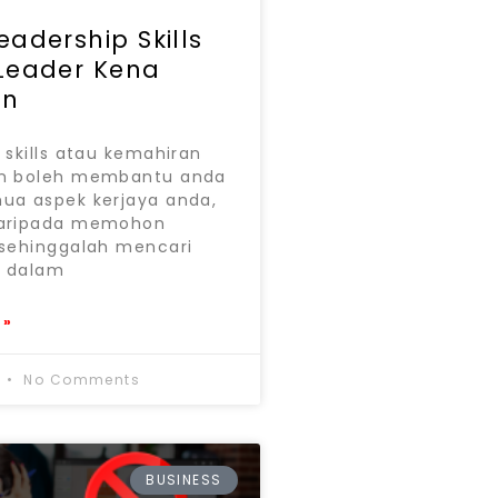
eadership Skills
 Leader Kena
an
 skills atau kemahiran
n boleh membantu anda
ua aspek kerjaya anda,
daripada memohon
 sehinggalah mencari
 dalam
 »
2
No Comments
BUSINESS