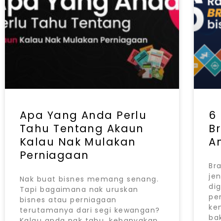
Apa Yang Anda Perlu
6
Tahu Tentang Akaun
B
Kalau Nak Mulakan
A
Perniagaan
Br
je
Nak buat bisnes memang senang.
di
Tapi bagaimana nak uruskan
pe
bisnes atau perniagaan
ke
terutamanya dari segi kewangan?
ba
Kalau anda nak tahu, kebanyakan