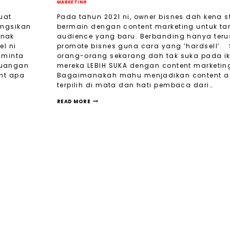
MARKETING
uat
Pada tahun 2021 ni, owner bisnes dah kena s
ongsikan
bermain dengan content marketing untuk tar
 nak
audience yang baru. Berbanding hanya teru
el ni
promote bisnes guna cara yang ‘hardsell’.
 minta
orang-orang sekarang dah tak suka pada ikl
ruangan
mereka LEBIH SUKA dengan content marketin
nt apa
Bagaimanakah mahu menjadikan content 
terpilih di mata dan hati pembaca dari…
READ MORE