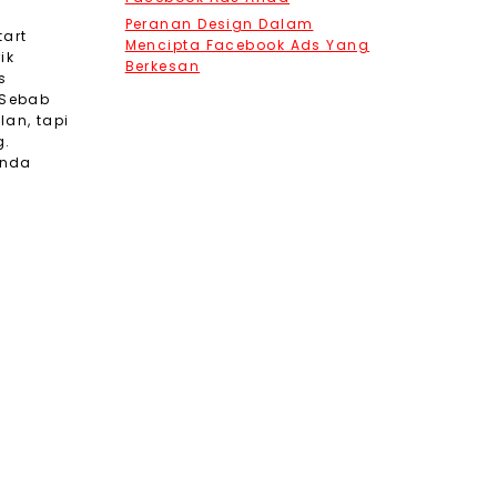
Peranan Design Dalam
tart
Mencipta Facebook Ads Yang
ik
Berkesan
s
 Sebab
an, tapi
g.
anda